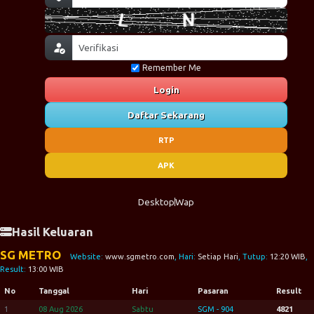
Remember Me
Login
Daftar Sekarang
RTP
APK
Desktop
Wap
Hasil Keluaran
SG METRO
Website:
www.sgmetro.com
, Hari:
Setiap Hari
, Tutup:
12:20 WIB
,
Result:
13:00 WIB
No
Tanggal
Hari
Pasaran
Result
1
08 Aug 2026
Sabtu
SGM - 904
4821