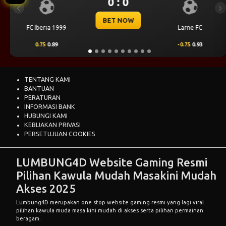
0 : 0
0
Previous
Ne
ET NOW
BE
Larne FC
Bodo Glimt
-0.75
0.93
0.75
0.77
TENTANG KAMI
BANTUAN
PERATURAN
INFORMASI BANK
HUBUNGI KAMI
KEBIJAKAN PRIVASI
PERSETUJUAN COOKIES
LUMBUNG4D Website Gaming Resmi
Pilihan Kawula Mudah Masakini Mudah
Akses 2025
Lumbung4D merupakan one stop website gaming resmi yang lagi viral
pilihan kawula muda masa kini mudah di akses serta pilihan permainan
beragam.